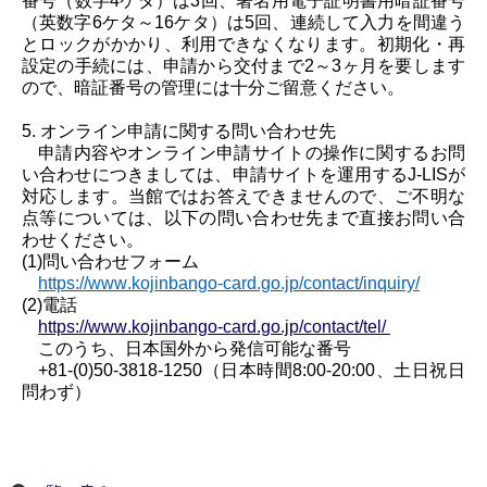
番号（数字
4ケタ）は3回、署名用電子証明書用暗証番号
（英数字6ケタ～16ケタ）は5回、連続して入力を間違う
とロックがかかり、利用できなくなります。
初期化・再
設定の手続には、申請から交付まで2～3ヶ月を要します
ので、暗証番号の管理には十分ご留意ください。
5.
オンライン申請に関する
問い合わせ先
申請内容や
オンライン申請サイトの
操作に関するお問
い合わせ
につきましては、申請
サイトを運用する
J-LIS
が
対応します。
当館ではお答えできませんので、ご不明な
点等については、
以下の問い合わせ先
まで直接お問い合
わせくださ
い。
(1)
問い合わせフォーム
https://www.kojinbango-card.go.jp/contact/inquiry/
(2)
電話
https://www.kojinbango-card.go.jp/contact/tel/
このうち、
日本
国外から発信可能
な番号
+81-(
0
)
50-3818-1250（日本時間8:00-20:00
、土日祝日
問わず
）