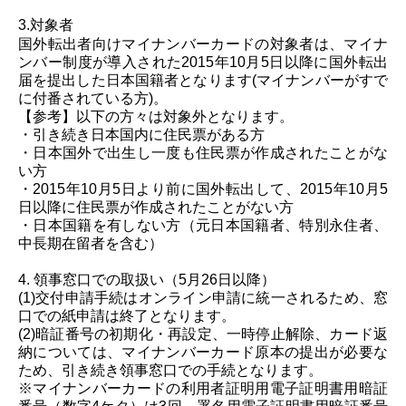
3.対象者
国外転出者向けマイナンバーカードの対象者は、
マイナ
ンバー制度が導入された
2015年10月5日以降に国外転出
届を提出した日本国籍者
となります
(マイナンバーがすで
に付番されている方)
。
【参考】以下の方々は対象外となります。
・引き続き日本国内に住民票がある方
・
日本
国外で出生し一度も住民票が作成されたことがな
い方
・
2015年10月5日より前に国外転出して、2015年10月5
日以降
に
住民票が作成されたことがない方
・日本国籍を有しない方（元日本国籍者、特別永住者、
中長期
在留
者を含む）
4.
領事窓口での取扱い（5月26日以降）
(1)
交付申請手続はオンライン申請に統一されるため、窓
口での紙申請は終了となります。
(2)
暗証番号の初期化・再設定、一時停止解除、カード
返
納については、
マイナンバーカード原本の提出が必要な
ため、
引き続き領事窓口で
の手続となります。
※
マイナンバーカードの利用者証明用電子証明書用暗証