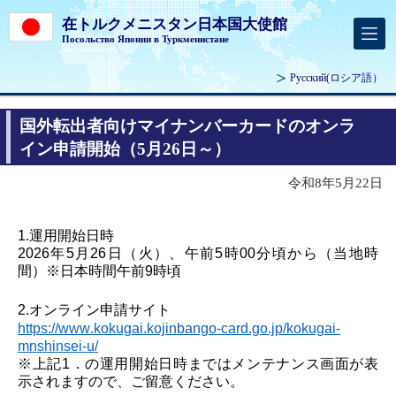
在トルクメニスタン日本国大使館
Посольство Японии в Туркменистане
Русский
(ロシア語）
国外転出者向けマイナンバーカードのオンラ
イン申請開始（5月26日～）
令和8年5月22日
1.運用開始
日時
2026年5月26日（火）、
午前5
時
00
分
頃
から（当地時
間）
※日本時間
午前9
時
頃
2.オンライン申請サイト
https://www.kokugai.kojinbango-card.go.jp/kokugai-
mnshinsei-u/
※上記1．の運用開始日時までは
メンテナンス
画面が表
示されますので、ご留意ください。