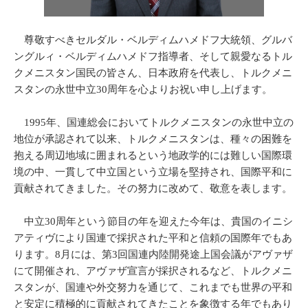
尊敬すべきセルダル・ベルディムハメドフ大統領、グルバ
ングルィ・ベルディムハメドフ指導者、そして親愛なるトル
クメニスタン国民の皆さん、日本政府を代表し、トルクメニ
スタンの永世中立30周年を心よりお祝い申し上げます。
1995年、国連総会においてトルクメニスタンの永世中立の
地位が承認されて以来、トルクメニスタンは、種々の困難を
抱える周辺地域に囲まれるという地政学的には難しい国際環
境の中、一貫して中立国という立場を堅持され、国際平和に
貢献されてきました。その努力に改めて、敬意を表します。
中立30周年という節目の年を迎えた今年は、貴国のイニシ
アティヴにより国連で採択された平和と信頼の国際年でもあ
ります。8月には、第3回国連内陸開発途上国会議がアヴァザ
にて開催され、アヴァザ宣言が採択されるなど、トルクメニ
スタンが、国連や外交努力を通じて、これまでも世界の平和
と安定に積極的に貢献されてきたことを象徴する年でもあり