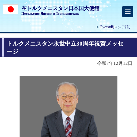
在トルクメニスタン日本国大使館
Посольство Японии в Туркменистане
Русский
(ロシア語）
トルクメニスタン永世中立30周年祝賀メッセ
ージ
令和7年12月12日