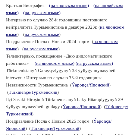
Краткая Биография
(на японском языке)
(на английском
языке)
(на русском языке)
Интервью по случаю 28-й годовщины постоянного
нейтралитета Туркменистана в декабре 2023г. (
на японском
языке
) (
на русском языке
)
Поздравление Посла с Новым 2024 годом (
на японском
языке
) (
на русском языке
)
Телеинтервью, посвященное «Дню дипломатического
работника»
(на японском языке)
(на русском языке)
Türkmenistanyň Garaşsyzlygynyň 33 ýyllygy mynasybetli
interwýu / Интервью по случаю 33-й годовщины
Независимости Туркменистана (
Ýaponça/Японский
)
(
Türkmençe/Туркменский
)
Ilçi Sasaki Hiroşiniň Türkmenistanyň baky Bitaraplygynyň 29
ýyllygy mynasybetli gutlagy (
Ýaponça/Японский
) (
Türkmençe/
Туркменский
)
Поздравление Посла с Новым 2025 годом (
Ýaponça/
Японский
) (
Türkmençe/Туркменский
)